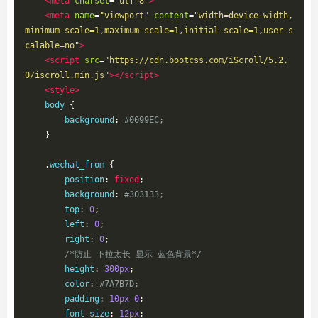
<meta
charset
=
"utf-8"
>
<meta
name
=
"viewport"
content
=
"width=device-width,
minimum-scale=1,maximum-scale=1,initial-scale=1,user-s
calable=no"
>
<script
src
=
"https://cdn.bootcss.com/iScroll/5.2.
0/iscroll.min.js"
></script>
<style>
    body 
{
        background
:
#0099EC;
}
.
wechat_from 
{
        position
:
fixed
;
        background
:
#303133;
        top
:
0
;
        left
:
0
;
        right
:
0
;
/*防止 下拉太长 显示 蓝色背景*/
        height
:
300px
;
        color
:
#7A7B7D;
        padding
:
10px
0
;
        font
-
size
:
12px
;