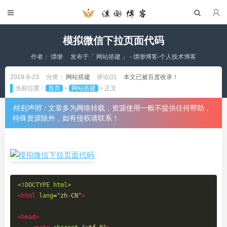
模拟微信下拉页面代码
作者：
缥缈
发布于「
网站搭建
」 - 缥缈博客-个人技术博客
2019-9-23
分类：
网站搭建
评论(2)
本文已被百度收录！
当前位置：
首页
网站搭建
正文
>
>
特别声明：
文章多为网络转载，资源使用一般不提供任何帮助，
特殊资源除外，如有侵权请联系！
<!DOCTYPE html>
<html
lang
=
"zh-CN"
>
<head>