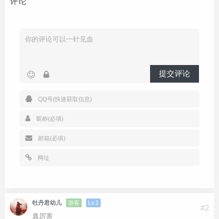
评论
<div
class
=
"wechat_from"
>
<center>
此网页由 缥缈博客 提供
</center>
</div>
<div
id
=
"wrapper"
>
<div
id
=
"container"
>
<br><br><br><br><br><br>
<br><br><br><br><br><br>
提交评论
<h2>
下拉试试
</h2>
<p>
您访问的是 www.btstu.cn 
</p>
<p>
下拉显示 由 缥缈博客 提供 
</p>
<br><br><br><br><br><br>
<br><br><br><br><br><br>
<br><br><br><br><br><br>
</div>
</div>
<script>
var
 myScroll
;
function
 isPassive
()
{
var
 supportsPassiveOption 
=
false
;
牡丹君幼儿
游客
Lv.1
#2
try
{
真厉害