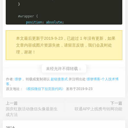
}
#wrapper {
        position
:
 absolute
;
        z
-
index
:
1
;
        top
:
0
;
本文最后更新于2019-9-23，已超过 1 年没有更新，如果
        bottom
:
0
;
文章内容或图片资源失效，请留言反馈，我们会及时处
        left
:
0
;
理，谢谢！
        width
:
100
%;
        overflow
:
 hidden
;
}
未经允许不得转载：
#container {
作者:
缥缈
， 转载或复制请以
超链接形式
并注明出处
缥缈博客-个人技术博
        background
:
#0099EC;
客
。
        color
:
#FFF;
原文地址：
《模拟微信下拉页面代码》
发布于2019-9-23
        text
-
align
:
 center
;
}
上一篇
下一篇
</style>
国庆红旗活动微信头像最新生
联通APP上线携号转网功能
</head>
成方法
<body>