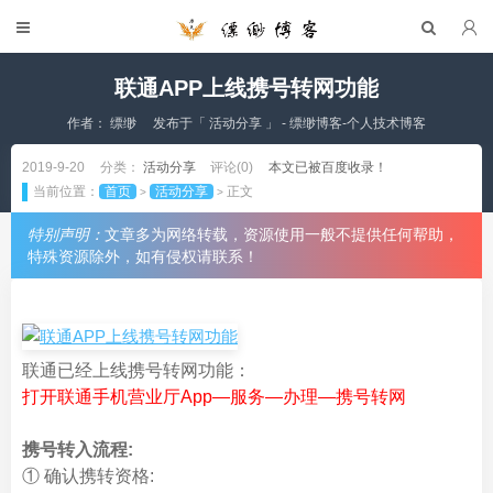
联通APP上线携号转网功能
作者：
缥缈
发布于「
活动分享
」 - 缥缈博客-个人技术博客
2019-9-20
分类：
活动分享
评论(0)
本文已被百度收录！
当前位置：
首页
活动分享
正文
>
>
特别声明：
文章多为网络转载，资源使用一般不提供任何帮助，
特殊资源除外，如有侵权请联系！
联通已经上线携号转网功能：
打开联通手机营业厅App—服务—办理—携号转网
携号转入流程:
① 确认携转资格: