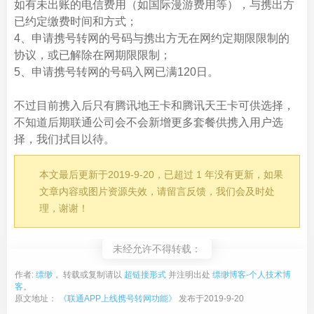
如有未出账的电信费用（如国际漫游费用等），与携出方
已约定缴费时间和方式；
4、申请携号转网的号码与携出方无在网约定期限限制的
协议，或已解除在网期限限制；
5、申请携号转网的号码入网已满120日。
不过目前携入后只有腾讯地王卡和腾讯天王卡可供选择，
不知道后期联通公司会不会新增更多套餐供携入用户选
择，我们拭目以待。
本文最后更新于2019-9-20，已超过 1 年没有更新，如果
文章内容或图片资源失效，请留言反馈，我们会及时处
理，谢谢！
未经允许不得转载：
作者:
缥缈
， 转载或复制请以
超链接形式
并注明出处
缥缈博客-个人技术博
客
。
原文地址：
《联通APP上线携号转网功能》
发布于2019-9-20