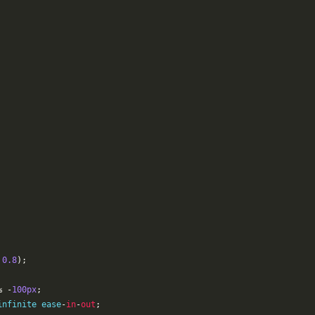
0.8
);
%
-
100px
;
infinite ease
-
in
-
out
;