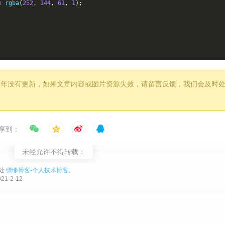
x
 rgba
(
252
,
144
,
61
,
1
);
超过 1 年没有更新，如果文章内容或图片资源失效，请留言反馈，我们会及时
0.8
);
%
-
100px
;
享到：
infinite ease
-
in
-
out
;
x
 rgba
(
250
,
108
,
0
,
1
);
未经允许不得转载：
处
缥缈博客-个人技术博客
。
1-2-12
0.1
);