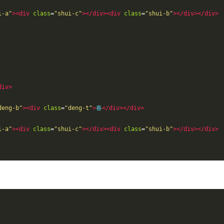
i-a"
><div
class
=
"shui-c"
></div><div
class
=
"shui-b"
></div></div>
div>
deng-b"
><div
class
=
"deng-t"
>
春
</div></div>
i-a"
><div
class
=
"shui-c"
></div><div
class
=
"shui-b"
></div></div>