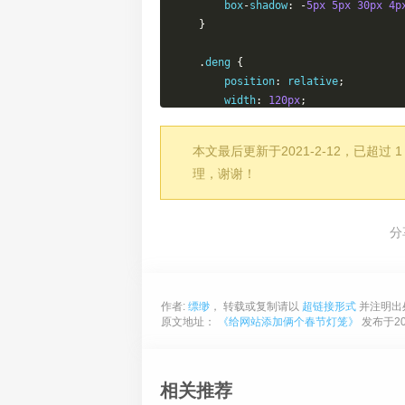
    	box
-
shadow
:
-
5px
5px
30px
4p
}
.
deng 
{
    	position
:
 relative
;
    	width
:
120px
;
    	height
:
90px
;
    	margin
:
50px
;
本文最后更新于2021-2-12，已
    	background
:
#d8000f;
理，谢谢！
    	background
:
 rgba
(
216
,
0
,
15
,
    	border
-
radius
:
50
%
50
%;
-
webkit
-
transform
-
origin
:
50
分
-
webkit
-
animation
:
 swing 
3s
 
    	box
-
shadow
:
-
5px
5px
50px
4p
}
作者:
缥缈
， 转载或复制请以
超链接形式
并注明出
.
deng
-
a 
{
原文地址：
《给网站添加俩个春节灯笼》
发布于202
    	width
:
100px
;
    	height
:
90px
;
    	background
:
#d8000f;
    	background
:
 rgba
(
216
,
0
,
15
,
相关推荐
    	margin
:
12px
8px
8px
10px
;