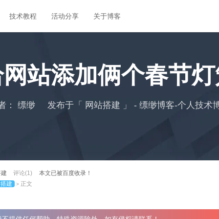
技术教程
活动分享
关于博客
给网站添加俩个春节灯
者：
缥缈
发布于「
网站搭建
」 - 缥缈博客-个人技术
搭建
评论(1)
本文已被百度收录！
站搭建
正文
>