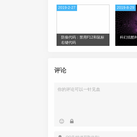
    	border
-
radius
:
50
%
50
%;
2019-2-27
2019-8-29
    	border
:
2px
 solid 
#dc8f03;
}
.
deng
-
b 
{
防偷代码：禁用F12和鼠标
科幻炫酷
    	width
:
45px
;
右键代码
    	height
:
90px
;
    	background
:
#d8000f;
    	background
:
 rgba
(
216
,
0
,
15
,
    	margin
:
-
4px
8px
8px
26px
;
评论
    	border
-
radius
:
50
%
50
%;
    	border
:
2px
 solid 
#dc8f03;
}
.
xian 
{
    	position
:
 absolute
;
    	top
:
-
20px
;
    	left
:
60px
;
    	width
:
2px
;
    	height
:
20px
;
    	background
:
#dc8f03;