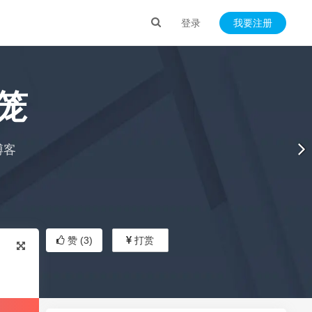
登录
我要注册
笼
博客
赞 (
3
)
打赏