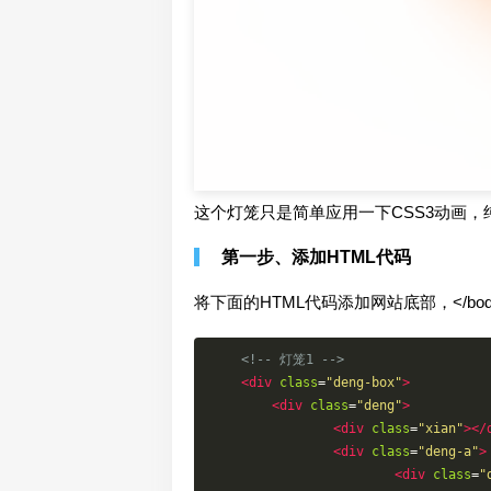
这个灯笼只是简单应用一下CSS3动画，纯
第一步、添加HTML代码
将下面的HTML代码添加网站底部，</bo
<!-- 灯笼1 -->
<div
class
=
"deng-box"
>
<div
class
=
"deng"
>
<div
class
=
"xian"
></
<div
class
=
"deng-a"
>
<div
class
=
"