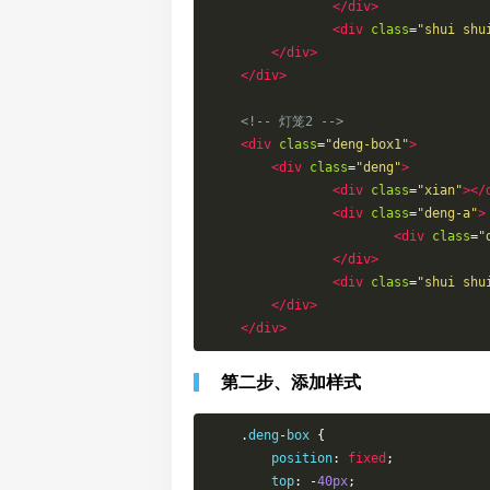
</div>
<div
class
=
"shui shu
</div>
</div>
<!-- 灯笼2 -->
<div
class
=
"deng-box1"
>
<div
class
=
"deng"
>
<div
class
=
"xian"
></
<div
class
=
"deng-a"
>
<div
class
=
"
</div>
<div
class
=
"shui shu
</div>
</div>
第二步、添加样式
.
deng
-
box 
{
    	position
:
fixed
;
    	top
:
-
40px
;