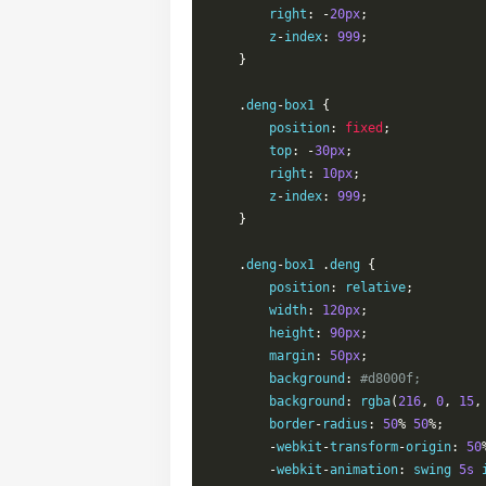
    	right
:
-
20px
;
    	z
-
index
:
999
;
}
.
deng
-
box1 
{
    	position
:
fixed
;
    	top
:
-
30px
;
    	right
:
10px
;
    	z
-
index
:
999
;
}
.
deng
-
box1 
.
deng 
{
    	position
:
 relative
;
    	width
:
120px
;
    	height
:
90px
;
    	margin
:
50px
;
    	background
:
#d8000f;
    	background
:
 rgba
(
216
,
0
,
15
,
    	border
-
radius
:
50
%
50
%;
-
webkit
-
transform
-
origin
:
50
-
webkit
-
animation
:
 swing 
5s
 