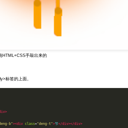
HTML+CSS手敲出来的
dy>标签的上面。
div>
deng-b"
><div
class
=
"deng-t"
>
节
</div></div>