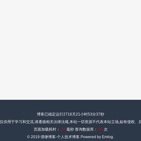
博客已稳定运行2716天
21小时53分38秒
,仅供用于学习和交流,请遵循相关法律法规,本站一切资源不代表本站立场,如有侵权、
页面加载耗时：
22
毫秒 查询数据库：
61
次
© 2019
缥缈博客-个人技术博客
Powered by Emlog.