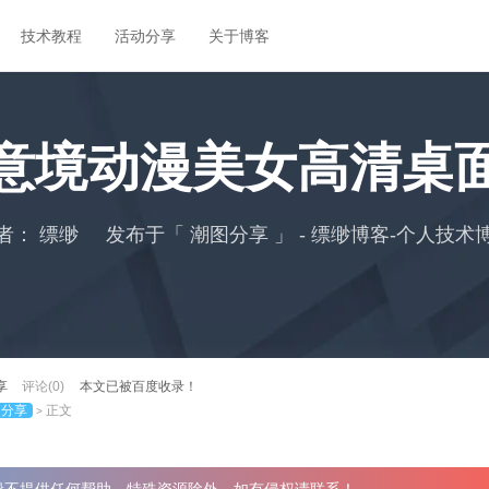
技术教程
活动分享
关于博客
意境动漫美女高清桌
者：
缥缈
发布于「
潮图分享
」 - 缥缈博客-个人技术
享
评论(0)
本文已被百度收录！
图分享
正文
>