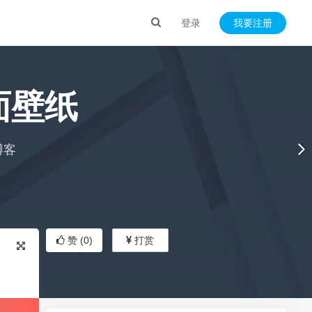
登录
我要注册
面壁纸
博客
赞 (
0
)
打赏