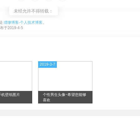
未经允许不得转载：
处
缥缈博客-个人技术博客
。
布于2019-4-5
2019-3-7
手机壁纸图片
个性男生头像~希望您能够
喜欢