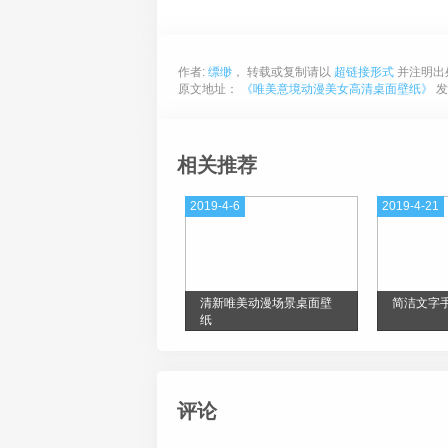
作者:
缥缈
， 转载或复制请以
超链接形式
并注明出
原文地址：
《唯美意境动漫美女高清桌面壁纸》
发
相关推荐
2019-4-6
2019-4-21
清新唯美动漫场景桌面壁
简洁文字
纸
评论