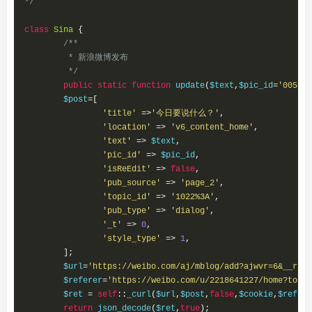
*/
class
Sina
{
/**

	 * 新浪微博发布

	 */
public
static
function
 update
(
$text
,
$pic_id
=
'005BYq
	$post
=[
'title'
=>
'今日要说什么？'
,
'location'
=>
'v6_content_home'
,
'text'
=>
 $text
,
'pic_id'
=>
 $pic_id
,
'isReEdit'
=>
false
,
'pub_source'
=>
'page_2'
,
'topic_id'
=>
'1022%3A'
,
'pub_type'
=>
'dialog'
,
'_t'
=>
0
,
'style_type'
=>
1
,
];
	$url
=
'https://weibo.com/aj/mblog/add?ajwvr=6&__rnd=
	$referer
=
'https://weibo.com/u/2218641227/home?topna
	$ret 
=
self
::
_curl
(
$url
,
$post
,
false
,
$cookie
,
$refere
return
 json_decode
(
$ret
,
true
);