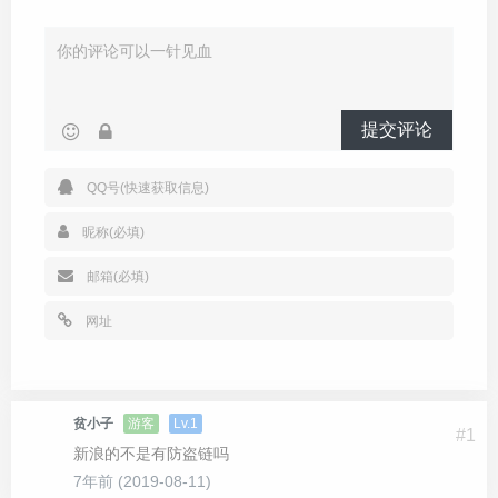
			CURLOPT_HTTPHEADER 
=>
 array
(
"Cookie
			CURLOPT_POSTFIELDS 
=>
 $post
,
));
		$output 
=
 curl_exec
(
$ch
);
		curl_close
(
$ch
);
// 正则表达式提取返回结果中的json数据
提交评论
		preg_match
(
'/({.*)/i'
,
 $output
,
 $match
);
if
(!
isset
(
$match
[
1
]))
return
 array
(
'code'
=>
		$a
=
json_decode
(
$match
[
1
],
true
);
		$width 
=
 $a
[
'data'
][
'pics'
][
'pic_1'
][
'width
		$size 
=
 $a
[
'data'
][
'pics'
][
'pic_1'
][
'size'
]
		$height 
=
 $a
[
'data'
][
'pics'
][
'pic_1'
][
'heig
		$pid 
=
 $a
[
'data'
][
'pics'
][
'pic_1'
][
'pid'
];
if
(!
$pid
)
return
 array
(
'code'
=>
'201'
,
'msg'
=
		$arr 
=
 array
(
'code'
=>
'200'
,
'width'
=>
$width
,
return
 $arr
;
}
/**

贫小子
游客
Lv.1
	 * 登录新浪微博

#1
	 */
新浪的不是有防盗链吗
public
static
function
Login
(
$u
,
$p
){
7年前 (2019-08-11)
		$loginUrl 
=
'https://login.sina.com.cn/sso/