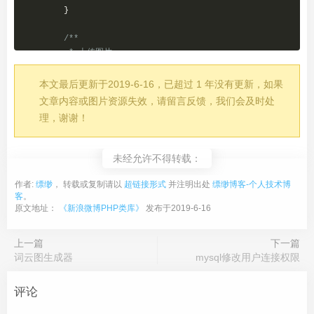
}
/**

	 * 上传图片

	 */
public
static
function
 upload
(
$file
,
 $multipart 
=
t
本文最后更新于2019-6-16，已超过 1 年没有更新，如果
		$url 
=
'http://picupload.service.weibo.com/
文章内容或图片资源失效，请留言反馈，我们会及时处
if
(
$multipart
)
{
理，谢谢！
		$url 
.=
'&cb=http://weibo.com/aj/static/upi
if
(
class_exists
(
'CURLFile'
))
{
// php 5.5
			$post
[
'pic1'
]
=
new
 \C
URLFile
(
realp
未经允许不得转载：
}
else
{
			$post
[
'pic1'
]
=
'@'
.
realpath
(
$file
)
作者:
缥缈
， 转载或复制请以
超链接形式
并注明出处
缥缈博客-个人技术博
}
客
。
}
else
{
原文地址：
《新浪微博PHP类库》
发布于2019-6-16
			$post
[
'b64_data'
]
=
 base64_encode
(
s
}
上一篇
下一篇
		$ch 
=
 curl_init
(
$url
);
词云图生成器
mysql修改用户连接权限
		curl_setopt_array
(
$ch
,
 array
(
			CURLOPT_POST 
=>
true
,
评论
			CURLOPT_VERBOSE 
=>
true
,
			CURLOPT_RETURNTRANSFER 
=>
true
,