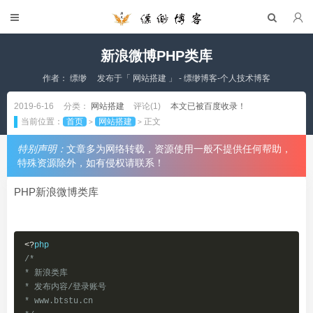
新浪微博PHP类库
作者：
缥缈
发布于「
网站搭建
」 - 缥缈博客-个人技术博客
2019-6-16
分类：
网站搭建
评论(1)
本文已被百度收录！
当前位置：
首页
网站搭建
正文
>
>
特别声明：
文章多为网络转载，资源使用一般不提供任何帮助，
特殊资源除外，如有侵权请联系！
PHP新浪微博类库
<?
/*

* 新浪类库

* 发布内容/登录账号

* www.btstu.cn
