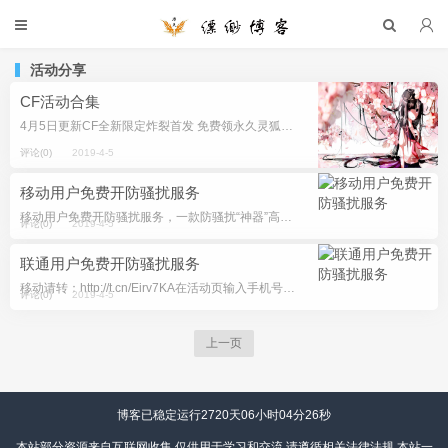
活动分享
CF活动合集
4月5日更新CF全新限定炸裂首发 免费领永久灵狐者及鲲鹏手雷等主活动地址：http://t.cn/EidOZu5电脑管家：http://t.cn/EidOV88QQ浏览器：http://t.cn/EidOSwl...
评论(0)
2019-4-5
移动用户免费开防骚扰服务
移动用户免费开防骚扰服务，一款防骚扰“神器”高频拦截骚扰电话拦截业务，使用方便免费，只要是中国移动VoLTE用户就能免费办理！开通方式：拨打10086或发送短信“KTFSR&rdquo...
评论(0)
2019-4-5
联通用户免费开防骚扰服务
移动请转：http://t.cn/Eirv7KA在活动页输入手机号和验证码即可开通取消方法：编辑短信“KT/QX”发送到10655587，根据回复短信的提示取消防骚扰提醒服务地址：http://t...
评论(0)
2019-4-5
上一页
博客已稳定运行2720天
06小时04分26秒
本站部分资源来自互联网收集,仅供用于学习和交流,请遵循相关法律法规,本站一